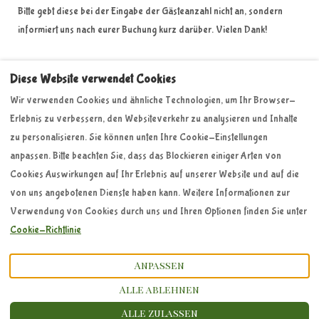
Bitte gebt diese bei der Eingabe der Gästeanzahl nicht an, sondern
informiert uns nach eurer Buchung kurz darüber. Vielen Dank!
Diese Website verwendet Cookies
Wir verwenden Cookies und ähnliche Technologien, um Ihr Browser-
Erlebnis zu verbessern, den Websiteverkehr zu analysieren und Inhalte
zu personalisieren. Sie können unten Ihre Cookie-Einstellungen
Impressum
Datenschutzerklärung
anpassen. Bitte beachten Sie, dass das Blockieren einiger Arten von
Folge uns auf Instagram
Cookies Auswirkungen auf Ihr Erlebnis auf unserer Website und auf die
von uns angebotenen Dienste haben kann. Weitere Informationen zur
Verwendung von Cookies durch uns und Ihren Optionen finden Sie unter
015772787591
Cookie-Richtlinie
Anpassen
Dietmannsweiler 15, Tettnang,
©
2026
Zipfelglück
Alle Rechte
Deutschland 88069
.
vorbehalten
- Powered
Alle ablehnen
E-Mail
:
by
Lodgify
info@zipfelglueck.de
Alle zulassen